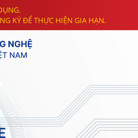
 DỤNG.
NG KÝ ĐỂ THỰC HIỆN GIA HẠN.
E