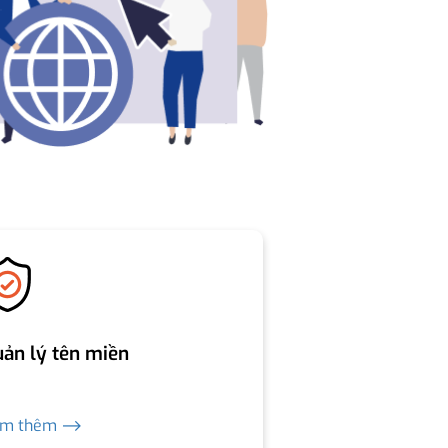
ản lý tên miền
em thêm ⟶