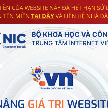
IỀN CỦA WEBSITE NÀY ĐÃ HẾT HẠN SỬ
N TÊN MIỀN
TẠI ĐÂY
VÀ LIÊN HỆ NHÀ ĐĂ
NÂNG
GIÁ TRỊ
WEBSIT