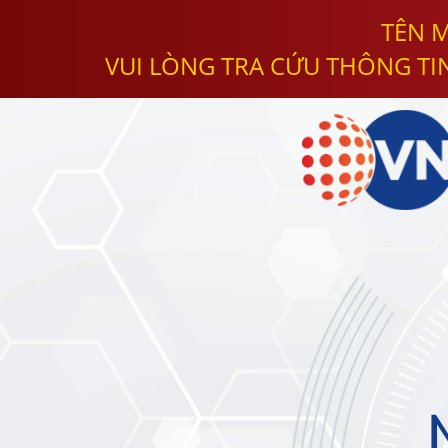
TÊN M
VUI LÒNG TRA CỨU THÔNG TI